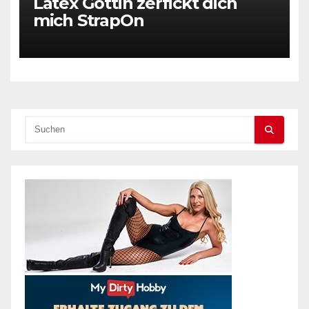
Latex Göttin zerfickt dich
mich StrapOn