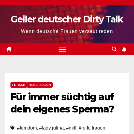
Zum
Inhalt
Geiler deutscher Dirty Talk
springen
Wenn deutsche Frauen versaut reden
FETISCH
REIFE FRAUEN
Für immer süchtig auf
dein eigenes Sperma?
#femdom
,
#lady julina
,
#milf
,
#reife frauen